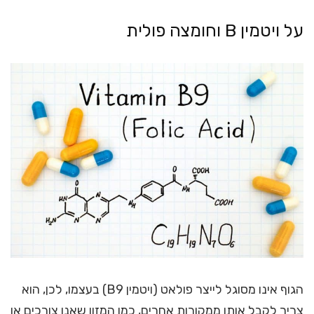
על ויטמין B וחומצה פולית
הגוף אינו מסוגל לייצר פולאט (ויטמין B9) בעצמו, לכן, הוא
צריך לקבל אותו ממקורות אחרים, כמו המזון שאנו צורכים או