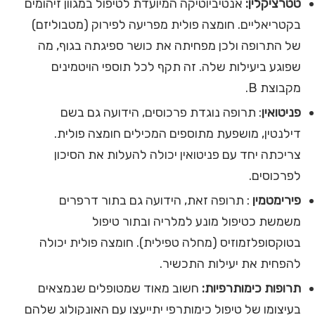
טטרציקלין
:
אנטיביוטיקה המיועדת לטיפול במגוון זיהומים
בקטריאליים. חומצה פולית מפריעה לפירוק (מטבוליזם)
של התרופה ולכן מפחיתה את כושר ספיגתה בגוף, מה
שפוגע ביעילות שלה. זה תקף לכל תוספי הויטמינים
מקבוצת B.
פניטואין
: תרופה נוגדת פרכוסים, הידועה גם בשם
דילנטין, מושפעת מתוספים המכילים חומצה פולית.
צריכתה יחד עם פניטואין יכולה להעלות את הסיכון
לפרכוסים.
פירימטמין
: תרופה זאת, הידועה גם בתור דרפרים
משמשת כטיפול מונע למלריה ובתור טיפול
בטוקסופלזמוזיס (מחלה טפילית). חומצה פולית יכולה
להפחית את יעילות התכשיר.
תרופות כימותרפיות:
חשוב מאוד שמטופלים שנמצאים
בעיצומו של טיפול כימותרפי יתייעצו עם האונקולוג שלהם