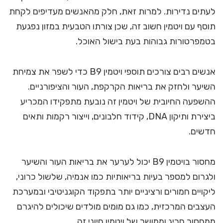
לעתים נדירות. למרות זאת, חלק מהאנשים מעדיפים לקחת
תוסף עם ויטמין חשוב זה, שכן צורתו הטבעית במזון נפגעת
בטמפרטורות גבוהות בעת בישול האוכל.
אנשים רבים צורכים תוספי ויטמין B9 כדי לשפר את צמיחת
השיער ולחזק את בריאות הקרקפת, העור והציפורניים.
ההשפעה החיובית של ויטמין זה נובעת מתפקידו המכריע
ביצירת ותיקון DNA, קידוד חלבונים, וייצור רקמות ותאים
חדשים.
מחסור בויטמין B9 יכול לערער את בריאות העור והשיער
ולגרום למספר בעיות בריאותיות כמו אנמיה, שלשול כרוני,
ליקויים חמורים ורציניים יותר בתפקוד הקוגניטיבי ובמערכת
העצבים המרכזית, כמו גם מומים מולדים שיכולים להיגרם
ממחסור חריג וממושך של ויטמין חיוני זה.