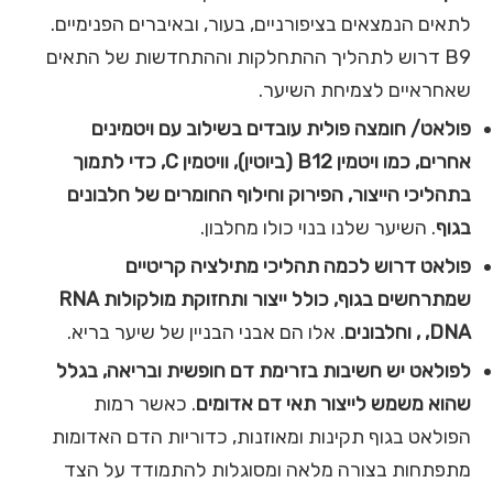
לתאים הנמצאים בציפורניים, בעור, ובאיברים הפנימיים.
B9 דרוש לתהליך ההתחלקות וההתחדשות של התאים
שאחראיים לצמיחת השיער.
פולאט
/
חומצה פולית עובדים בשילוב עם ויטמינים
אחרים, כמו ויטמין
B12
(ביוטין), וויטמין
C
, כדי לתמוך
בתהליכי הייצור, הפירוק וחילוף החומרים של חלבונים
בגוף
. השיער שלנו בנוי כולו מחלבון.
פולאט דרוש לכמה תהליכי מתילציה קריטיים
שמתרחשים בגוף, כולל ייצור ותחזוקת מולקולות
RNA
DNA
,
, וחלבונים
. אלו הם אבני הבניין של שיער בריא.
לפולאט יש חשיבות בזרימת דם חופשית ובריאה, בגלל
שהוא משמש לייצור תאי דם אדומים
. כאשר רמות
הפולאט בגוף תקינות ומאוזנות, כדוריות הדם האדומות
מתפתחות בצורה מלאה ומסוגלות להתמודד על הצד