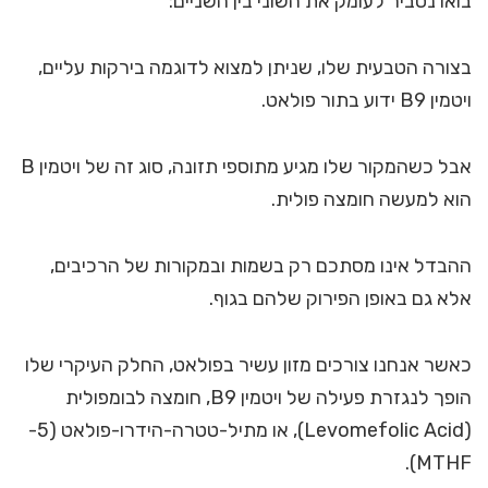
בואו נסביר לעומק את השוני בין השניים:
בצורה הטבעית שלו, שניתן למצוא לדוגמה בירקות עליים,
ויטמין B9 ידוע בתור פולאט.
אבל כשהמקור שלו מגיע מתוספי תזונה, סוג זה של ויטמין B
הוא למעשה חומצה פולית.
ההבדל אינו מסתכם רק בשמות ובמקורות של הרכיבים,
אלא גם באופן הפירוק שלהם בגוף.
כאשר אנחנו צורכים מזון עשיר בפולאט, החלק העיקרי שלו
הופך לנגזרת פעילה של ויטמין B9, חומצה לבומפולית
(Levomefolic Acid), או מתיל-טטרה-הידרו-פולאט (5-
MTHF).