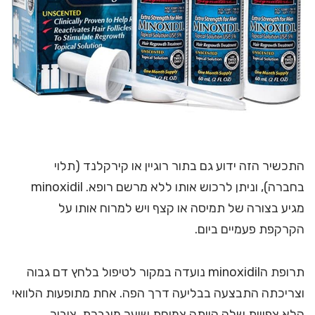
התכשיר הזה ידוע גם בתור רוגיין או קירקלנד (תלוי
בחברה), וניתן לרכוש אותו ללא מרשם רופא. minoxidil
מגיע בצורה של תמיסה או קצף ויש למרוח אותו על
הקרקפת פעמיים ביום.
תרופת הminoxidil נועדה במקור לטיפול בלחץ דם גבוה
וצריכתה התבצעה בבליעה דרך הפה. אחת מתופעות הלוואי
הלא צפויות שלה הייתה צמיחת שיער מוגברת. ציבור