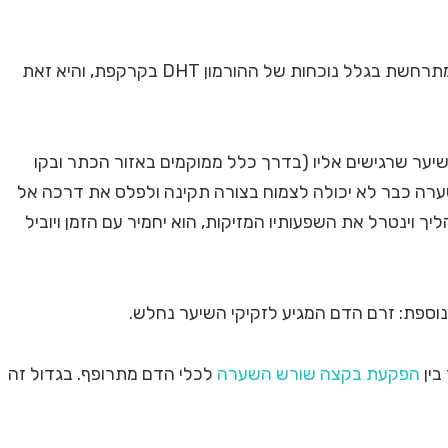
נשירת שיער שנגרמת כתוצאה מהתקרחות טיפוסית, מתרחשת בגלל נוכחות של ההורמון DHT בקרקפת, והיא זאת
כאשר ה-DHT נקשר לזקיקי שיער שרגישים אליו (בדרך כלל ממוקמים באזור הכתר ובקו
שערה כבר לא יכולה לצמוח בצורה תקינה ולפלס את דרכה אל
 וינטרל את השפעותיו המזיקות, הוא יחמיר עם הזמן ויוביל
ספת: זרם הדם המגיע לזקיקי השיער נחלש.
בין
הפקעת בקצה שורש השערה
לכלי הדם מתרופף. בגדול זה