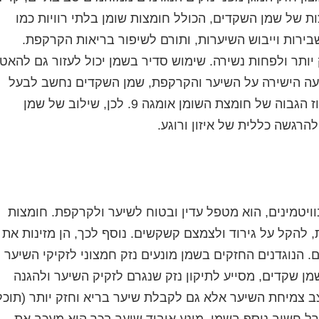
ות של שמן השקדים, הכולל חומצות שומן בלתי רוויות כמו
ר, הפחתת שבירות וייבוש השיערות, ותורם לשיפור בריאות הקרקפת.
יותר ולפחות נשירה. שימוש סדיר בשמן יכול לעזור גם להאט
ה הישירה על השיער והקרקפת, שמן השקדים נחשב לבעל
השפעה מרגיעה כללית על הגוף והנפש, הודות לריכוז הגבוה של חומצת השומן אומגה 9. לכן, שילוב של שמן
הרגשה כללית של איזון ורוגע.
וויטמינים, הוא מטפל עדין ובטוח לשיער ולקרקפת. חומצות
הקל על גירוד ולצמצם קשקשים. נוסף לכך, הן מזינות את
 הנוגדנים החזקים בשמן מונעים נזק חמצוני לזקיקי השיער
 ויטמין E, המצוי בשפע בשמן שקדים, מסייע לתיקון נזק שנגרם לזקיק השיער ולהגנה
 צמיחת השיער אלא גם לקבלת שיער בריא וחזק יותר (תוכל
נרל חשוב נוסף בשמן, מונע איבוד שיער בכך הוא מעכב את