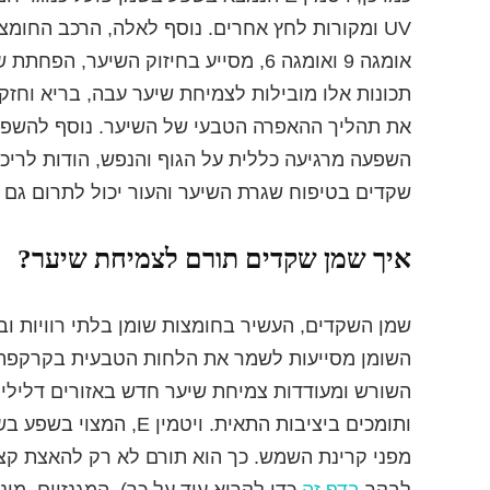
UV ומקורות לחץ אחרים. נוסף לאלה, הרכב החומצ
אומגה 9 ואומגה 6, מסייע בחיזוק השיע
תכונות אלו מובילות לצמיחת שיער עבה, בריא וחזק 
את תהליך ההאפרה הטבעי של השיער. נוסף להשפע
שקדים בטיפוח שגרת השיער והעור יכול לתרום גם ל
איך שמן שקדים תורם לצמיחת שיער?
שמן השקדים, העשיר בחומצות שומן בלתי רוויות וב
השומן מסייעות לשמר את הלחות הטבעית בקרקפת, ל
השורש ומעודדות צמיחת שיער חדש באזורים דלילים.
ותומכים ביציבות התאית.
מפני קרינת השמש. כך הוא תורם לא רק להאצת קצב
לבקר
בדף זה
כדי לקרוא עוד על כך). המגנזיום, מי