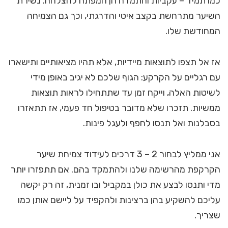
כמו תמיד – עקביות והתמדה הן המפתח להצלחה. נשירת
השיער מתרחשת בקצב איטי והדרגתי, וכך גם הצמיחה
המחודשת שלו.
אז אל תצפו לתוצאות מיידיות, אלא תהיו מציאותיים ותישארו
עם רגליים על הקרקע: הגוף שלכם לא יגיב באופן מידי
לשיטות האלה, וייקח זמן עד שתתחילו לראות תוצאות
ממשיות. תזכרו שלא מדובר בטיפול חד פעמי, אז תתאזרו
בסבלנות ואל תנסו לחפף ולעגל פינות.
אני ממליץ לבחור 2 – 3 דרכים לעידוד צמיחת שיער
הקרקפת מהרשימה שלנו ולהתמקד בהם. אם תתפזרו יותר
מדי ותנסו לבצע את כולן במקביל ובו זמנית, זה רק יקשה
עליכם להשקיע בהן ברצינות ולהקפיד על ליישם אותן כמו
שצריך.